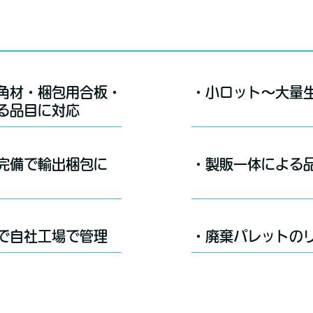
角材・梱包用合板・
・小ロット～大量
る品目に対応
完備で輸出梱包に
・製販一体による
で自社工場で管理
・廃棄パレットの